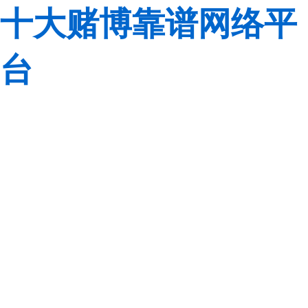
十大赌博靠谱网络平
台