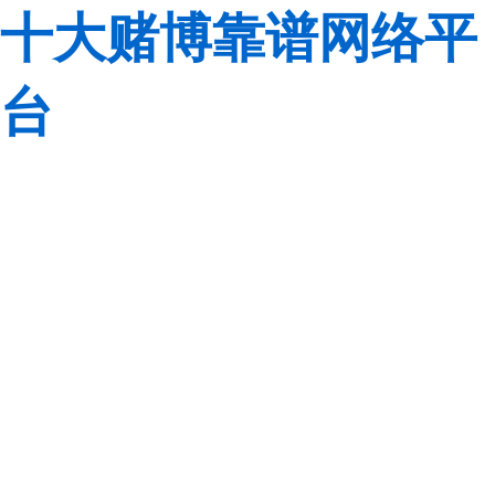
十大赌博靠谱网络平
台