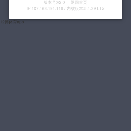
版本号:v2.0
返回首页
IP:107.163.191.116 / 内核版本:5.1.39 LTS
12博体育app