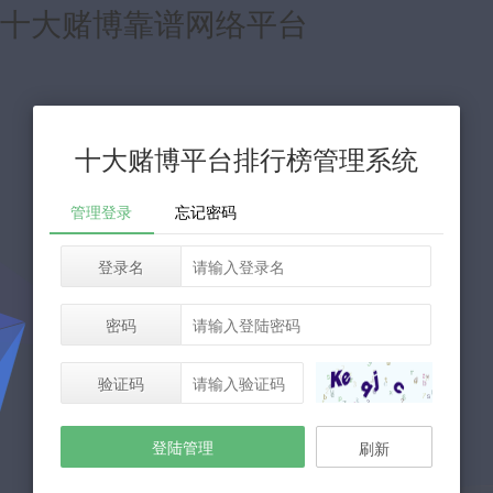
十大赌博靠谱网络平台
十大赌博平台排行榜管理系统
管理登录
忘记密码
登录名
密码
验证码
登陆管理
刷新